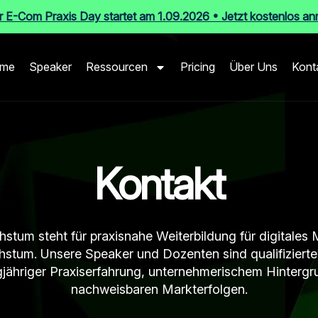
r E-Com Praxis Day startet am 1.09.2026 • Jetzt kostenlos a
mme
Speaker
Ressourcen
Pricing
Über Uns
Kont
Kontakt
stum steht für praxisnahe Weiterbildung für digitales 
stum. Unsere Speaker und Dozenten sind qualifizierte
gjähriger Praxiserfahrung, unternehmerischem Hinterg
nachweisbaren Markterfolgen.