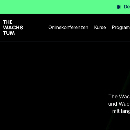
De
Onlinekonferenzen
Kurse
Progra
The Wach
und Wach
mit lan